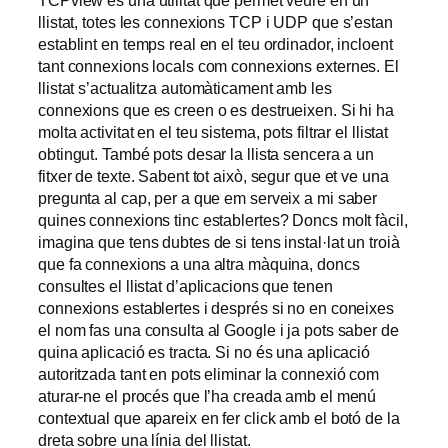
llistat, totes les connexions TCP i UDP que s’estan
establint en temps real en el teu ordinador, incloent
tant connexions locals com connexions externes. El
llistat s’actualitza automàticament amb les
connexions que es creen o es destrueixen. Si hi ha
molta activitat en el teu sistema, pots filtrar el llistat
obtingut. També pots desar la llista sencera a un
fitxer de texte. Sabent tot això, segur que et ve una
pregunta al cap, per a que em serveix a mi saber
quines connexions tinc establertes? Doncs molt fàcil,
imagina que tens dubtes de si tens instal·lat un troià
que fa connexions a una altra màquina, doncs
consultes el llistat d’aplicacions que tenen
connexions establertes i després si no en coneixes
el nom fas una consulta al Google i ja pots saber de
quina aplicació es tracta. Si no és una aplicació
autoritzada tant en pots eliminar la connexió com
aturar-ne el procés que l’ha creada amb el menú
contextual que apareix en fer click amb el botó de la
dreta sobre una línia del llistat.