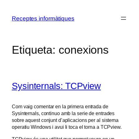
Vés
al
Receptes informàtiques
contingut
Etiqueta:
conexions
Sysinternals: TCPview
Com vaig comentar en la primera entrada de
Sysinternals, continuo amb la serie de entrades
sobre aquest conjunt d’aplicacions per al sistema
operatiu Windows i avui li toca el torna a TCPview.
TCPview és una utilitat que permet veure en un